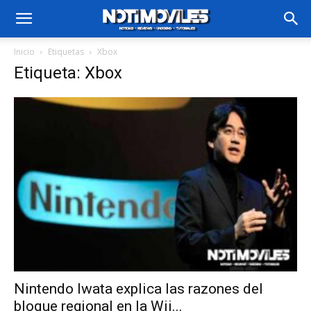
Inicio
Etiquetas
Xbox
Etiqueta: Xbox
Nintendo Iwata explica las razones del
bloque regional en la Wii...