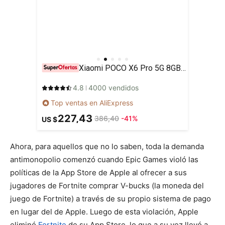
Xiaomi POCO X6 Pro 5G 8GB/256GB 12GB/512GB NFC EU Charger Global Version Teléfono móvil
4.8
4000 vendidos
Top ventas en AliExpress
227,43
386,40
-41%
US $
Ahora, para aquellos que no lo saben, toda la demanda
antimonopolio comenzó cuando Epic Games violó las
políticas de la App Store de Apple al ofrecer a sus
jugadores de Fortnite comprar V-bucks (la moneda del
juego de Fortnite) a través de su propio sistema de pago
en lugar del de Apple. Luego de esta violación, Apple
eliminó
Fortnite
de su App Store, lo que a su vez llevó a