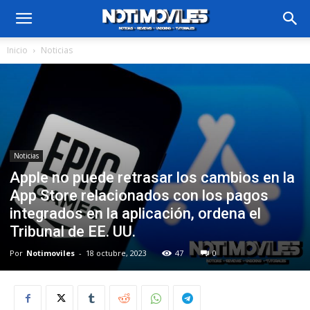
Inicio
Noticias
Noticias
Apple no puede retrasar los cambios en la
App Store relacionados con los pagos
integrados en la aplicación, ordena el
Tribunal de EE. UU.
Por
Notimoviles
-
18 octubre, 2023
47
0