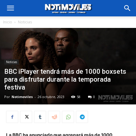
Inicio
Noticias
Noticias
BBC iPlayer tendrá más de 1000 boxsets
para disfrutar durante la temporada
festiva
Por
Notimoviles
-
26 octubre, 2023
58
0
La BBC ha anunciado que agregará más de 1000