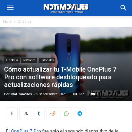
Inicio
OnePlus
OnePlus
Teléfonos
Tutoriales
Cómo actualizar tu T-Mobile OnePlus 7
Pro con software desbloqueado para
actualizaciones rápidas
Por
Notimoviles
-
9 septiembre, 2023
637
2
El
OnePlus 7 Pro
fue solo el segundo dispositivo de la