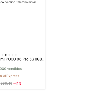
Xiaomi POCO X6 Pro 5G 8GB/256GB 12GB/512GB NFC EU Charger Global Version Teléfono móvil
000 vendidos
n AliExpress
386,40
-41%