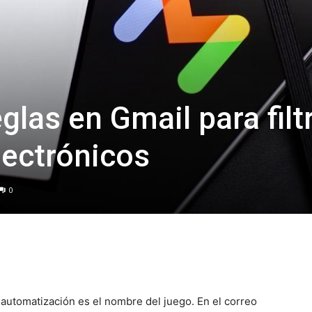
las en Gmail para filt
lectrónicos
0
a automatización es el nombre del juego. En el correo