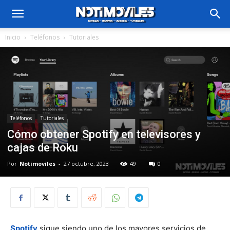
Inicio
Teléfonos
Tutoriales
Teléfonos
Tutoriales
Cómo obtener Spotify en televisores y
cajas de Roku
Por
Notimoviles
-
27 octubre, 2023
49
0
Spotify
sigue siendo uno de los mayores servicios de