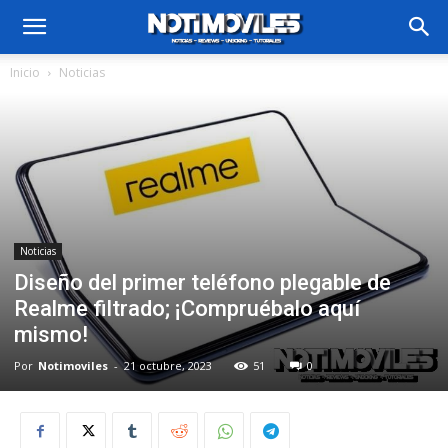
Inicio
Noticias
Noticias
Diseño del primer teléfono plegable de
Realme filtrado; ¡Compruébalo aquí
mismo!
Por
Notimoviles
-
21 octubre, 2023
51
0