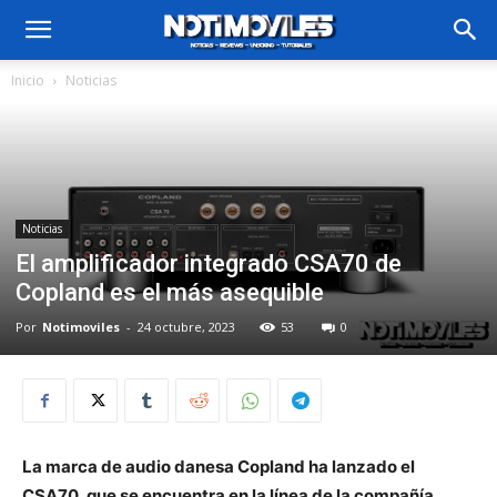
Inicio
Noticias
Noticias
El amplificador integrado CSA70 de
Copland es el más asequible
Por
Notimoviles
-
24 octubre, 2023
53
0
La marca de audio danesa Copland ha lanzado el
CSA70, que se encuentra en la línea de la compañía