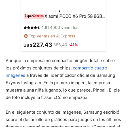
Xiaomi POCO X6 Pro 5G 8GB/256GB 12GB/512GB NFC EU Charger Global Version Teléfono móvil
4.8
4000 vendidos
Top ventas en AliExpress
227,43
386,40
-41%
US $
Aunque la empresa no compartió ningún detalle sobre
los próximos conjuntos de chips,
compartió cuatro
imágenes
a través del identificador oficial de Samsung
Exynos Instagram. En la primera imagen, la empresa
muestra a una niña jugando, lo que parece, Pinball. El pie
de foto incluye la frase: «Cómo empezó».
En el siguiente conjunto de imágenes, Samsung escribió
sobre el desarrollo de gráficos para juegos en los últimos
tiempos y agregó que pronto se mostrará.
«Cómo será el