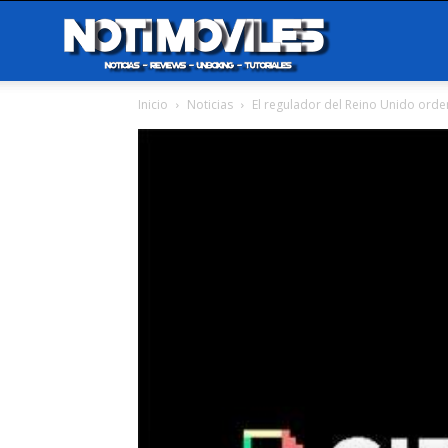
Notimoviles
Inicio
Noticias
El regulador del Reino Unido ord