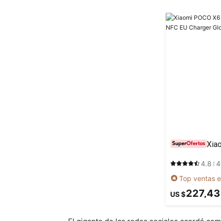
4.8
4
Top ventas e
227,43
US $