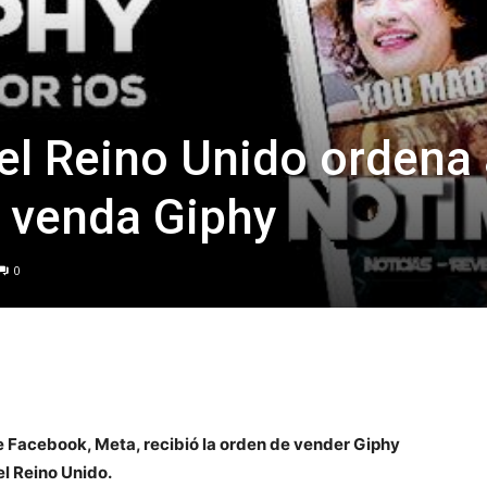
del Reino Unido ordena
 venda Giphy
0
 Facebook, Meta, recibió la orden de vender Giphy
l Reino Unido.