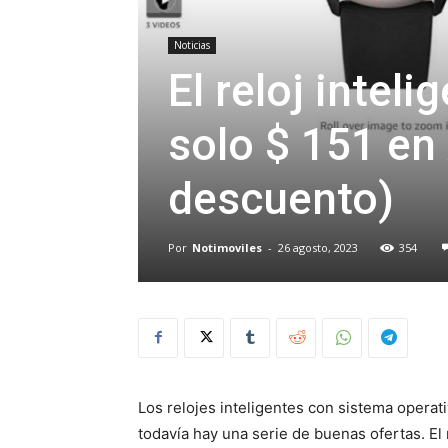
Noticias
El reloj intel
solo $ 151 en
descuento)
Por
Notimoviles
-
26 agosto, 2023
354
Los relojes inteligentes con sistema opera
todavía hay una serie de buenas ofertas. El 