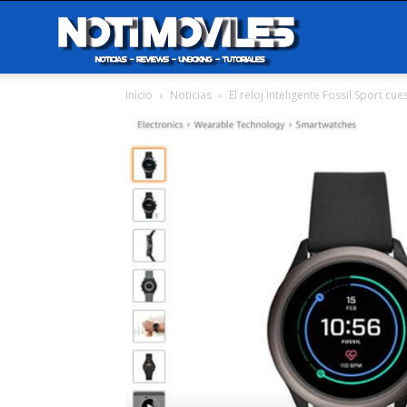
Notimoviles
Inicio
Noticias
El reloj inteligente Fossil Sport cu