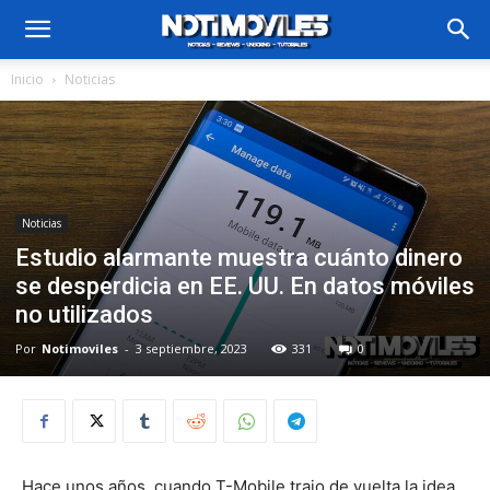
Inicio
Noticias
Noticias
Estudio alarmante muestra cuánto dinero
se desperdicia en EE. UU. En datos móviles
no utilizados
Por
Notimoviles
-
3 septiembre, 2023
331
0
Hace unos años, cuando T-Mobile trajo de vuelta la idea