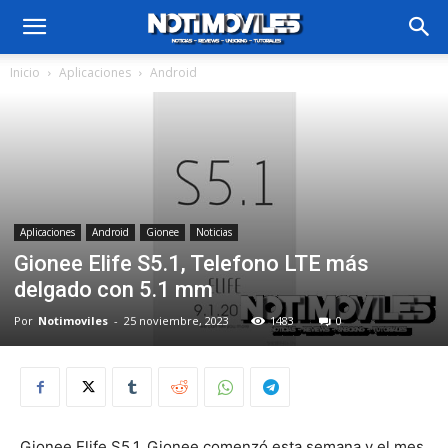
Inicio
Aplicaciones
Android
Aplicaciones
Android
Gionee
Noticias
Gionee Elife S5.1, Telefono LTE más
delgado con 5.1 mm
Por
Notimoviles
-
25 noviembre, 2023
1483
0
Gionee Elife S5.1. Gionee comenzó esta semana y el mes