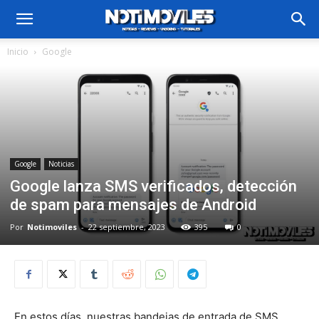
Inicio
Google
Google
Noticias
Google lanza SMS verificados, detección
de spam para mensajes de Android
Por
Notimoviles
-
22 septiembre, 2023
395
0
En estos días, nuestras bandejas de entrada de SMS