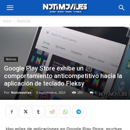
Inicio
Noticias
Noticias
Google Play Store exhibe un
comportamiento anticompetitivo hacia la
aplicación de teclado Fleksy
Por
Notimoviles
-
5 septiembre, 2023
295
0
Hay miles de aplicaciones en Google Play Store, muchas