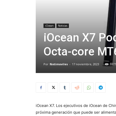
iOcean
Noticias
iOcean X7 Pod
Octa-core MT
Por
Notimoviles
-
17 noviembre, 2023
1177
iOcean X7. Los ejecutivos de iOcean de Chi
próxima generación que puede ser alimenta