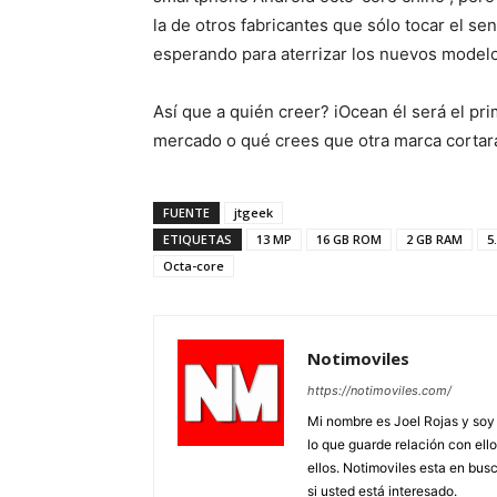
la de otros fabricantes que sólo tocar el s
esperando para aterrizar los nuevos modelo
Así que a quién creer? iOcean él será el p
mercado o qué crees que otra marca cortará 
FUENTE
jtgeek
ETIQUETAS
13 MP
16 GB ROM
2 GB RAM
5
Octa-core
Notimoviles
https://notimoviles.com/
Mi nombre es Joel Rojas y soy
lo que guarde relación con ello
ellos. Notimoviles esta en bus
si usted está interesado.