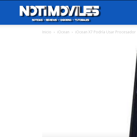
Notimoviles
Inicio
iOcean
iOcean X7 Podría Usar Procesador 