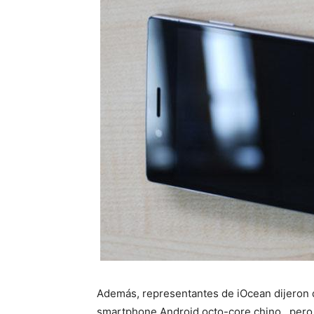
Además, representantes de iOcean dijeron 
smartphone Android octo-core chino , pero 