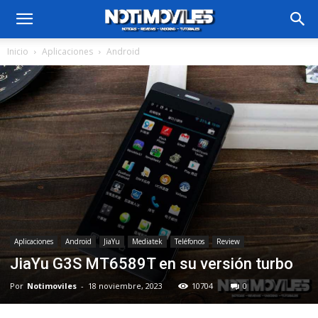
Inicio
Aplicaciones
Android
Aplicaciones
Android
JiaYu
Mediatek
Teléfonos
Review
JiaYu G3S MT6589T en su versión turbo
Por
Notimoviles
-
18 noviembre, 2023
10704
0