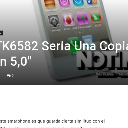
w
TK6582 Seria Una Copi
n 5,0″
0
te smarphone es que guarda cierta similitud con el