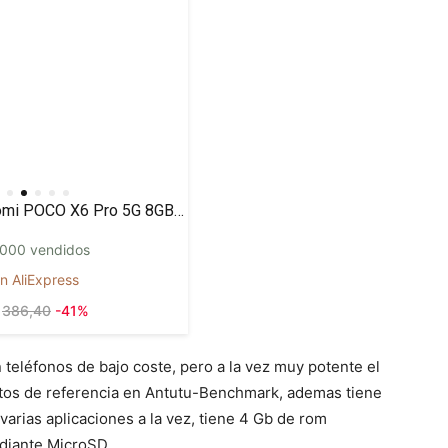
Xiaomi POCO X6 Pro 5G 8GB/256GB 12GB/512GB NFC EU Charger Global Version Teléfono móvil
000 vendidos
n AliExpress
386,40
-41%
teléfonos de bajo coste, pero a la vez muy potente el
os de referencia en Antutu-Benchmark, ademas tiene
arias aplicaciones a la vez, tiene 4 Gb de rom
diante MicroSD.