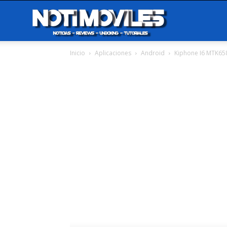
Notimoviles
Inicio
Aplicaciones
Android
Kiphone I6 MTK658