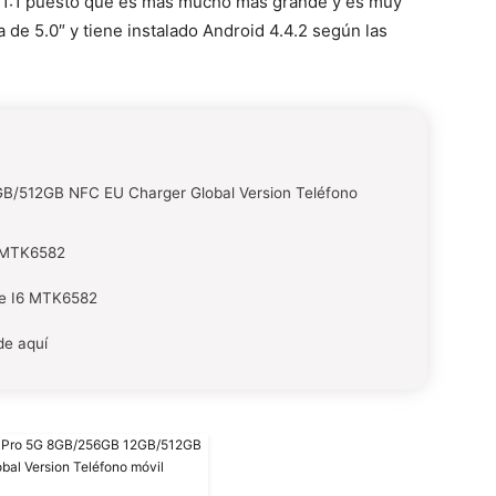
ón 1:1 puesto que es mas mucho mas grande y es muy
 de 5.0″ y tiene instalado Android 4.4.2 según las
/512GB NFC EU Charger Global Version Teléfono
6 MTK6582
ne I6 MTK6582
de aquí