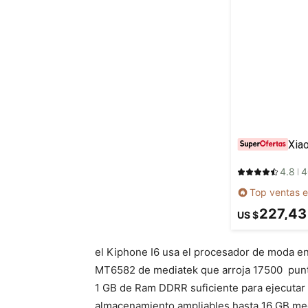
4.8
4
Top ventas e
227,43
US $
el Kiphone I6 usa el procesador de moda en 
MT6582 de mediatek que arroja 17500 punt
1 GB de Ram DDRR suficiente para ejecutar v
almacenamiento ampliables hasta 16 GB me