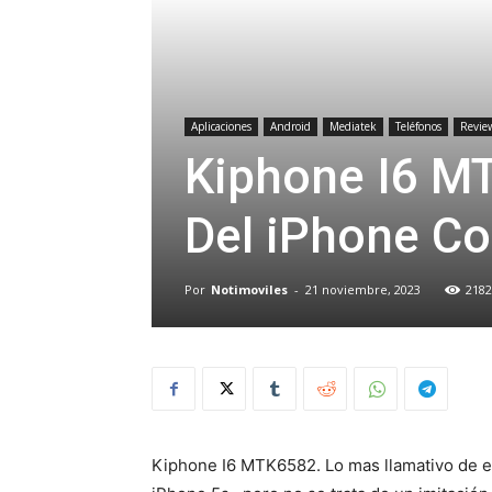
Aplicaciones
Android
Mediatek
Teléfonos
Revie
Kiphone I6 M
Del iPhone Co
Por
Notimoviles
-
21 noviembre, 2023
2182
Kiphone I6 MTK6582. Lo mas llamativo de es