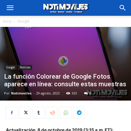
Inicio
Google
Google
Noticias
La función Colorear de Google Fotos
aparece en línea: consulte estas muestras
Por
Notimoviles
-
29 agosto, 2023
333
0
Actualización, 8 de octubre de 2019 (3:15 a.m. ET):