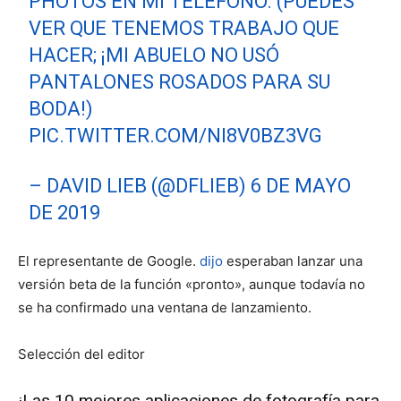
PHOTOS EN MI TELÉFONO. (PUEDES
VER QUE TENEMOS TRABAJO QUE
HACER; ¡MI ABUELO NO USÓ
PANTALONES ROSADOS ​​PARA SU
BODA!)
PIC.TWITTER.COM/NI8V0BZ3VG
– DAVID LIEB (@DFLIEB)
6 DE MAYO
DE 2019
El representante de Google.
dijo
esperaban lanzar una
versión beta de la función «pronto», aunque todavía no
se ha confirmado una ventana de lanzamiento.
Selección del editor
¡Las 10 mejores aplicaciones de fotografía para