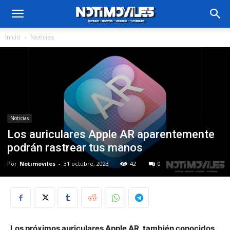
Inicio
Noticias
Noticias
Los auriculares Apple AR aparentemente
podrán rastrear tus manos
Por
Notimoviles
-
31 octubre, 2023
42
0
Los próximos auriculares Apple AR, también conocidos