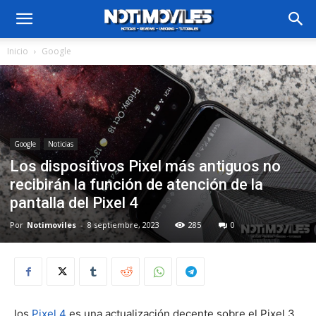
Inicio
Google
Google
Noticias
Los dispositivos Pixel más antiguos no
recibirán la función de atención de la
pantalla del Pixel 4
Por
Notimoviles
-
8 septiembre, 2023
285
0
los
Pixel 4
es una actualización decente sobre el Pixel 3,