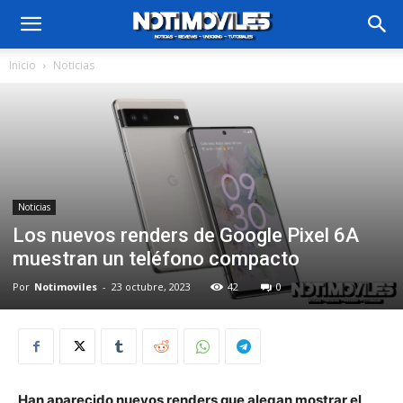
Inicio
Noticias
Noticias
Los nuevos renders de Google Pixel 6A
muestran un teléfono compacto
Por
Notimoviles
-
23 octubre, 2023
42
0
Han aparecido nuevos renders que alegan mostrar el