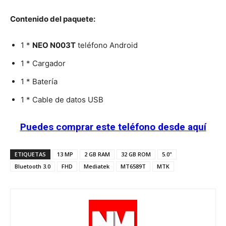
Contenido del paquete:
1 *
NEO N003T
teléfono Android
1 * Cargador
1 * Batería
1 * Cable de datos USB
Puedes comprar este teléfono desde aquí
ETIQUETAS
13 MP
2 GB RAM
32 GB ROM
5.0"
Bluetooth 3.0
FHD
Mediatek
MT6589T
MTK