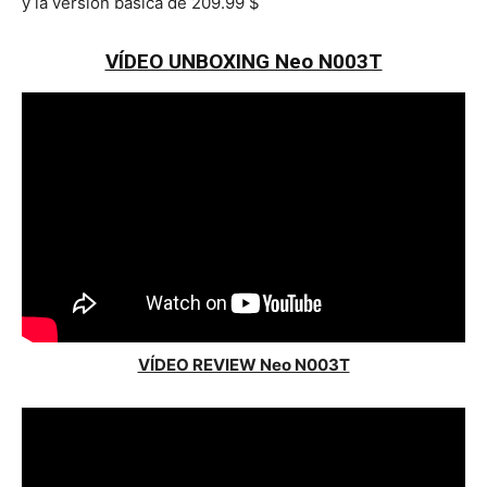
y la versión básica de 209.99 $
VÍDEO UNBOXING Neo N003T
VÍDEO REVIEW Neo N003T