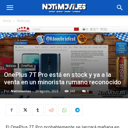
Inicio
Noticias
Noticias
OnePlus
OnePlus 7T Pro está en stock y ya a la
venta en un minorista rumano reconocido
Por
Notimoviles
-
29 agosto, 2023
343
0
El OnePlus 7T Pro probablemente se lanzará mañana en