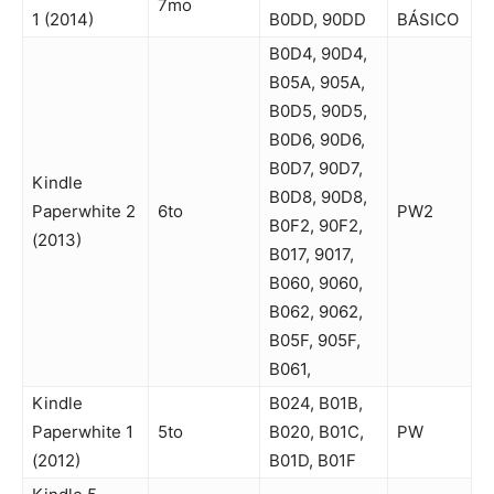
7mo
1 (2014)
B0DD, 90DD
BÁSICO
B0D4, 90D4,
B05A, 905A,
B0D5, 90D5,
B0D6, 90D6,
B0D7, 90D7,
Kindle
B0D8, 90D8,
Paperwhite 2
6to
PW2
B0F2, 90F2,
(2013)
B017, 9017,
B060, 9060,
B062, 9062,
B05F, 905F,
B061,
Kindle
B024, B01B,
Paperwhite 1
5to
B020, B01C,
PW
(2012)
B01D, B01F