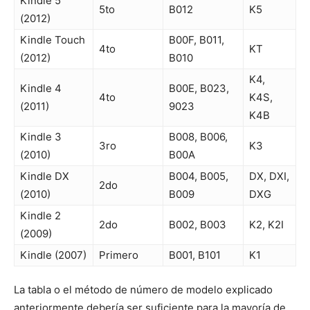
Kindle 5
5to
B012
K5
(2012)
Kindle Touch
B00F, B011,
4to
KT
(2012)
B010
K4,
Kindle 4
B00E, B023,
4to
K4S,
(2011)
9023
K4B
Kindle 3
B008, B006,
3ro
K3
(2010)
B00A
Kindle DX
B004, B005,
DX, DXI,
2do
(2010)
B009
DXG
Kindle 2
2do
B002, B003
K2, K2I
(2009)
Kindle (2007)
Primero
B001, B101
K1
La tabla o el método de número de modelo explicado
anteriormente debería ser suficiente para la mayoría de