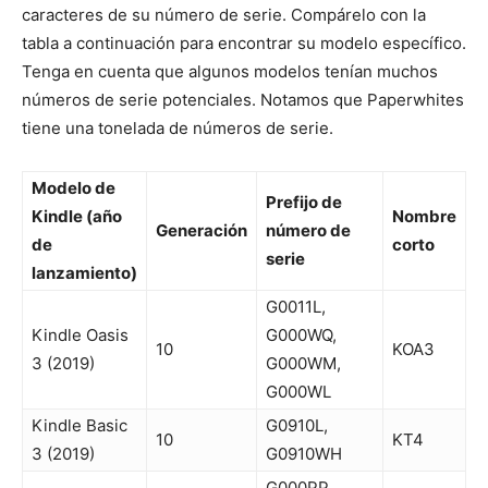
caracteres de su número de serie. Compárelo con la
tabla a continuación para encontrar su modelo específico.
Tenga en cuenta que algunos modelos tenían muchos
números de serie potenciales. Notamos que Paperwhites
tiene una tonelada de números de serie.
Modelo de
Prefijo de
Kindle (año
Nombre
Generación
número de
de
corto
serie
lanzamiento)
G0011L,
Kindle Oasis
G000WQ,
10
KOA3
3 (2019)
G000WM,
G000WL
Kindle Basic
G0910L,
10
KT4
3 (2019)
G0910WH
G000PP,