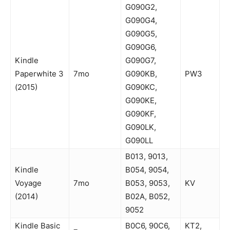
G090G2,
G090G4,
G090G5,
G090G6,
Kindle
G090G7,
Paperwhite 3
7mo
G090KB,
PW3
(2015)
G090KC,
G090KE,
G090KF,
G090LK,
G090LL
B013, 9013,
Kindle
B054, 9054,
Voyage
7mo
B053, 9053,
KV
(2014)
B02A, B052,
9052
Kindle Basic
B0C6, 90C6,
KT2,