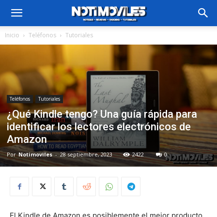
Inicio
Teléfonos
Tutoriales
Teléfonos
Tutoriales
¿Qué Kindle tengo? Una guía rápida para
identificar los lectores electrónicos de
Amazon
Por
Notimoviles
-
28 septiembre, 2023
2422
0
El Kindle de Amazon es posiblemente el mejor producto