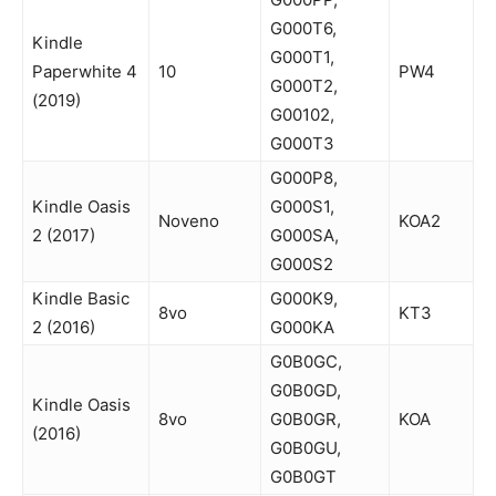
G000T6,
Kindle
G000T1,
Paperwhite 4
10
PW4
G000T2,
(2019)
G00102,
G000T3
G000P8,
Kindle Oasis
G000S1,
Noveno
KOA2
2 (2017)
G000SA,
G000S2
Kindle Basic
G000K9,
8vo
KT3
2 (2016)
G000KA
G0B0GC,
G0B0GD,
Kindle Oasis
8vo
G0B0GR,
KOA
(2016)
G0B0GU,
G0B0GT