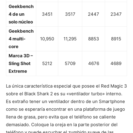
Geekbench
4 de un
3451
3517
2447
2347
solo núcleo
Geekbench
4 multi-
10,950
11,295
8853
8915
core
Marca 3D –
Sling Shot
5212
5709
4676
4689
Extreme
La única característica especial que posee el Red Magic 3
sobre el Black Shark 2 es su «ventilador turbo» interno.
Es extraño tener un ventilador dentro de un Smartphone
como se esperaría encontrar en una plataforma de juego
llena de grasa, pero evita que el teléfono se caliente
demasiado. Coloque la oreja en la parte posterior del
teléfono y puede escuchar el zumbido suave de las