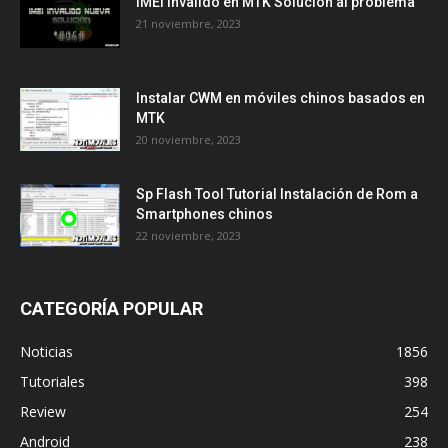
IMEI Invalido en MTK Solución al problema
21 noviembre, 2023
Instalar CWM en móviles chinos basados en
MTK
20 noviembre, 2023
Sp Flash Tool Tutorial Instalación de Rom a
Smartphones chinos
22 noviembre, 2023
CATEGORÍA POPULAR
Noticias
1856
Tutoriales
398
Review
254
Android
238