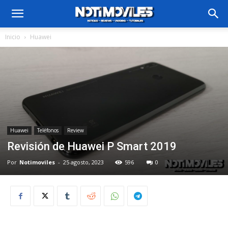
Inicio
Huawei
Huawei
Teléfonos
Review
Revisión de Huawei P Smart 2019
Por
Notimoviles
-
25 agosto, 2023
596
0