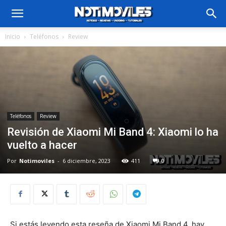
Inicio
Teléfonos
Review
Teléfonos
Review
Revisión de Xiaomi Mi Band 4: Xiaomi lo ha
vuelto a hacer
Por
Notimoviles
-
6 diciembre, 2023
411
0
Si estás leyendo esta reseña de Xiaomi Mi Band 4, hay