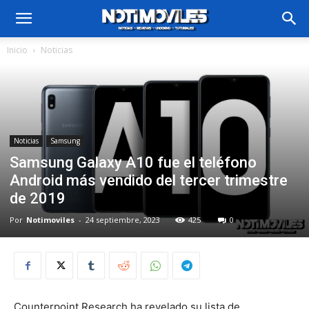
Inicio
Noticias
Noticias
Samsung
Samsung Galaxy A10 fue el teléfono
Android más vendido del tercer trimestre
de 2019
Por
Notimoviles
-
24 septiembre, 2023
425
0
Counterpoint Research ha revelado su lista de