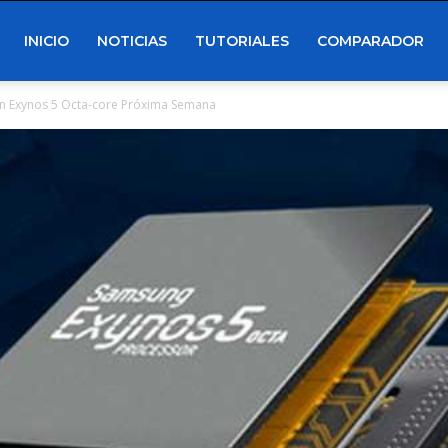
INICIO
NOTICIAS
TUTORIALES
COMPARADOR
on Exynos 5 Octa-core Próxima Semana