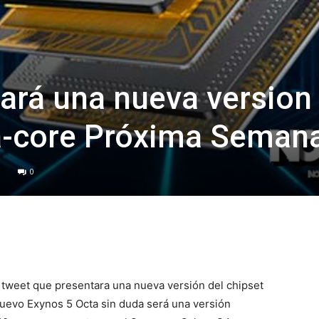
ará una nueva version
a-core Próxima Seman
0
 tweet que presentara una nueva versión del chipset
uevo Exynos 5 Octa sin duda será una versión