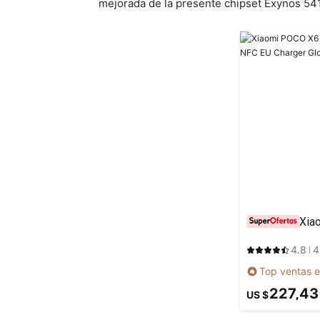
mejorada de la presente chipset Exynos 54
4.8
4
Top ventas e
227,43
US $