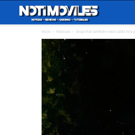
Notimoviles
Inicio
Noticias
Snapchat también está caído hoy 