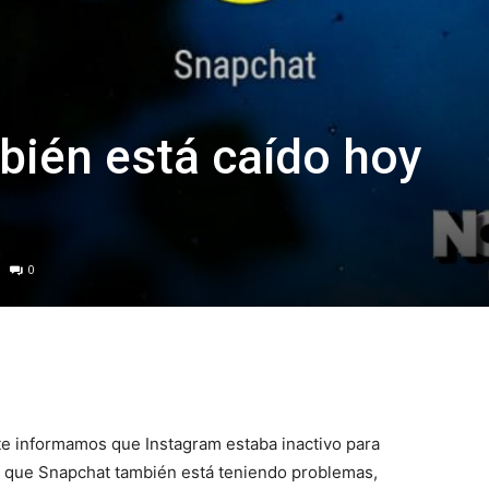
ién está caído hoy
0
e informamos que Instagram estaba inactivo para
 que Snapchat también está teniendo problemas,