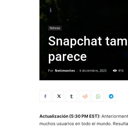
Noticias
Snapchat tamb
parece
Por
Notimoviles
-
6 diciembre, 2023
416
Actualización (5:30 PM EST):
Anteriorment
muchos usuarios en todo el mundo. Resulta