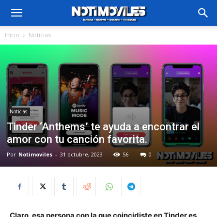
Inicio
Noticias
Noticias
Tinder ‘Anthems’ te ayuda a encontrar el
amor con tu canción favorita.
Por
Notimoviles
-
31 octubre, 2023
56
0
Claro, esa persona con la que coincidiste en Tinder es