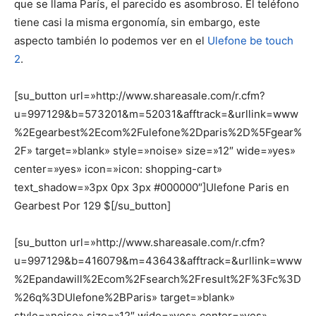
que se llama París, el parecido es asombroso. El teléfono
tiene casi la misma ergonomía, sin embargo, este
aspecto también lo podemos ver en el
Ulefone be touch
2
.
[su_button url=»http://www.shareasale.com/r.cfm?
u=997129&b=573201&m=52031&afftrack=&urllink=www
%2Egearbest%2Ecom%2Fulefone%2Dparis%2D%5Fgear%
2F» target=»blank» style=»noise» size=»12″ wide=»yes»
center=»yes» icon=»icon: shopping-cart»
text_shadow=»3px 0px 3px #000000″]Ulefone Paris en
Gearbest Por 129 $[/su_button]
[su_button url=»http://www.shareasale.com/r.cfm?
u=997129&b=416079&m=43643&afftrack=&urllink=www
%2Epandawill%2Ecom%2Fsearch%2Fresult%2F%3Fc%3D
%26q%3DUlefone%2BParis» target=»blank»
style=»noise» size=»12″ wide=»yes» center=»yes»