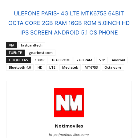
ULEFONE PARIS- 4G LTE MTK6753 64BIT
OCTA CORE 2GB RAM 16GB ROM 5.0INCH HD
IPS SCREEN ANDROID 5.1 OS PHONE
VIA
fastcardtech
FUENTE
gearbest.com
ETIQUETAS
13 MP
16 GB ROM
2 GB RAM
5.0"
Android
Bluetooth 4.0
HD
LTE
Mediatek
MT6753
Octa-core
Notimoviles
https://notimoviles.com/