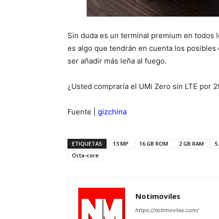
Sin duda es un terminal premium en todos lo
es algo que tendrán en cuenta los posibles 
ser añadir más leña al fuego.
¿Usted compraría el UMi Zero sin LTE por 
Fuente |
gizchina
ETIQUETAS
13 MP
16 GB ROM
2 GB RAM
5
Octa-core
Notimoviles
https://notimoviles.com/