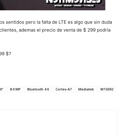
s sentidos pero la falta de LTE es algo que sin duda
clientes, ademas el precio de venta de $ 299 podría
299 $?
.0"
8.0 MP
Bluetooth 4.0
Cortex-A7
Mediatek
MT6592