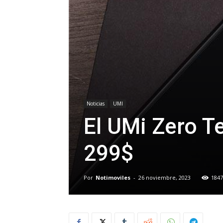
Noticias
UMI
El UMi Zero Te
299$
Por
Notimoviles
-
26 noviembre, 2023
1847