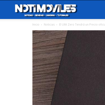
Notimoviles
Inicio
Noticias
El UMi Zero Tendrá un Precio ofici