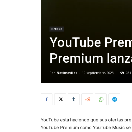
Noticias
YouTube Prem
Premium lanz
Por
Notimoviles
-
10 septiembre, 2023
281
YouTube está haciendo que sus ofertas pr
YouTube Premium como YouTube Music se pus