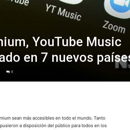
ium, YouTube Music
ado en 7 nuevos paíse
0
emium sean más accesibles en todo el mundo. Tanto
ieron a disposición del público para todos en los